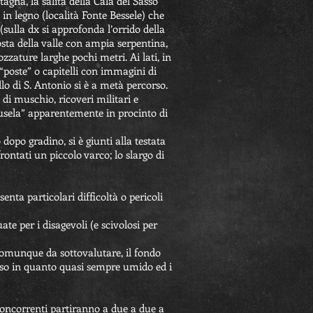
agna, la salita della Calà del Sasso
 in legno (località Fonte Bessele) che
 (sulla dx si approfonda l’orrido della
costa della valle con ampia serpentina,
ozzature larghe pochi metri. Ai lati, in
“poste” o capitelli con immagini di
llo di S. Antonio si è a metà percorso.
di muschio, ricoveri militari e
usela” apparentemente in procinto di
dopo gradino, si è giunti alla testata
frontati un piccolo varco; lo slargo di
senta particolari difficoltà o pericoli
te per i disagevoli (e scivolosi per
comunque da sottovalutare, il fondo
oso in quanto quasi sempre umido ed i
concorrenti partiranno a due a due a