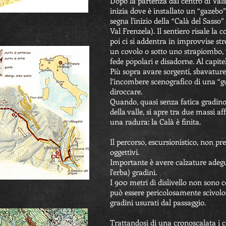
Dopo la partenza dal centro di Valst
inizia dove è installato un “gazebo”
segna l'inizio della “Calà del Sasso”
Val Frenzela). Il sentiero risale la 
poi ci si addentra in improvvise str
un covolo o sotto uno strapiombo, 
fede popolari e disadorne. Al capite
Più sopra avare sorgenti, sbavature 
l’incombere scenografico di una “g
diroccare.
Quando, quasi senza fatica gradino 
della valle, si apre tra due massi af
una radura: la Calà è finita.
Il percorso, escursionistico, non pre
oggettivi.
Importante è avere calzature adegua
l'erba) gradini.
I 900 metri di dislivello non sono 
può essere pericolosamente scivol
gradini usurati dal passaggio.
Trattandosi di una cronoscalata i 