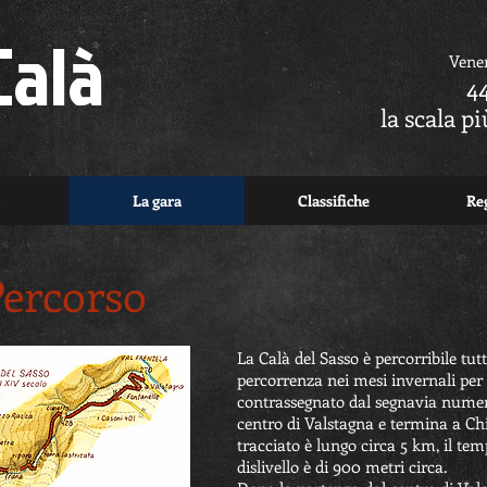
Calà
Vene
4
la scala p
La gara
Classifiche
Re
Percorso
La Calà del Sasso è percorribile tut
percorrenza nei mesi invernali per 
contrassegnato dal segnavia numero 
centro di Valstagna e termina a Chi
tracciato è lungo circa 5 km, il tem
dislivello è di 900 metri circa.